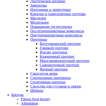
Диетическое питание
Заморозка
Изотоники и энергетики
Креатин и транспортные системы
Магнезия
Мелатонин
Повышение тестостерона
Послетренировочные комплексы
Предтренировочные комплексы
Протеины
Вегетарианский протеин
Говяжий протеин
Изолят протеина
Казеиновый протеин
Многокомпонентный протеин
Сывороточный протеин
Яичный протеин
Сжигатели жира
Специальные препараты
Спортивные напитки
Средства для суставов и связок
Шейкер
Бренды
Fitness food factory
Allnutrition