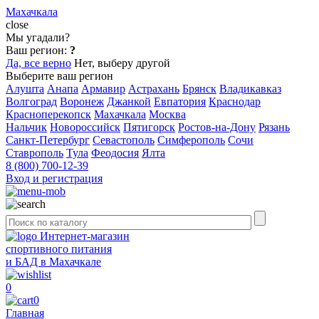
Махачкала
close
Мы угадали?
Ваш регион:
?
Да, все верно
Нет, выберу другой
Выберите ваш регион
Алушта
Анапа
Армавир
Астрахань
Брянск
Владикавказ
Волгоград
Воронеж
Джанкой
Евпатория
Краснодар
Красноперекопск
Махачкала
Москва
Нальчик
Новороссийск
Пятигорск
Ростов-на-Дону
Рязань
Санкт-Петербург
Севастополь
Симферополь
Сочи
Ставрополь
Тула
Феодосия
Ялта
8 (800) 700-12-39
Вход и регистрация
Интернет-магазин
спортивного питания
и БАД в Махачкале
0
0
Главная