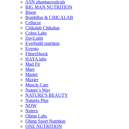
ASN pharmaceuticals
BIG MAN NUTRITION
Bison
BombBar & CHICALAB
Cellucor
Chikalab Chikabar
Cobra Labs
DayLight
Everbuild nutrition
Evergo
FitnesShock
HAYA labs
Mad Fit
Mars
Master
Maxler
Muscle Care
Nature`s Way
NATURE'S BEAUTY
Natures Plus
NOW
Nutrex
Olimp Labs
Olimp Sport Nutrition
ONE NUTRITION